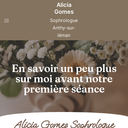
Alicia
Gomes
Sophrologue
Anthy-sur-
léman
En savoir un peu plus
sur moi avant notre
première séance
Alicia Gomes Sophrologue